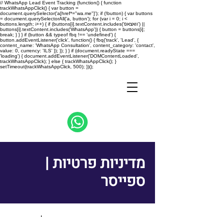
// WhatsApp Lead Event Tracking (function() { function
trackWhatsAppClick() { var button =
document.querySelector('a[href*="wa.me"]'); if (!button) { var buttons
= document.querySelectorAll('a, button'); for (var i = 0; i <
buttons.length; i++) { if (buttons[i].textContent.includes('וואצאפ') ||
buttons[i].textContent.includes('WhatsApp')) { button = buttons[i];
break; } } } if (button && typeof fbq !== 'undefined') {
button.addEventListener('click', function() { fbq('track', 'Lead', {
content_name: 'WhatsApp Consultation', content_category: 'contact',
value: 0, currency: 'ILS' }); }); } } if (document.readyState ===
'loading') { document.addEventListener('DOMContentLoaded',
trackWhatsAppClick); } else { trackWhatsAppClick(); }
setTimeout(trackWhatsAppClick, 500); })();
מדיניות פרטיות |
ספייסר