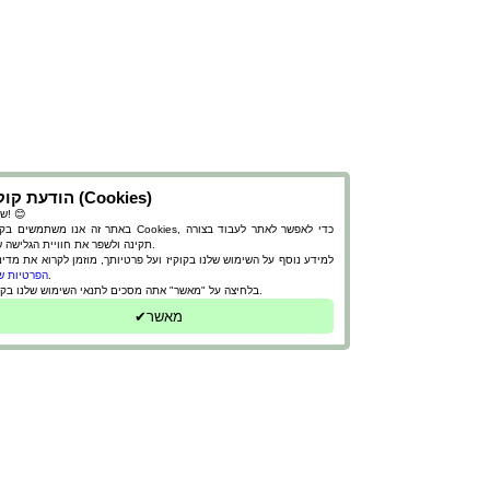
הודעת קוקיז (Cookies)
שלום! 😊
באתר זה אנו משתמשים בקבצי Cookies, כדי לאפשר לאתר לעבוד
תקינה ולשפר את חוויית הגלישה שלך.
למידע נוסף על השימוש שלנו בקוקיז ועל פרטיותך, מוזמן לקרוא את מדינ
.
הפרטיות ש
בלחיצה על "מאשר" אתה מסכים לתנאי השימוש שלנו בקוקיז.
✔מאשר
מחירון
ווצאפ
מייל
טלפון