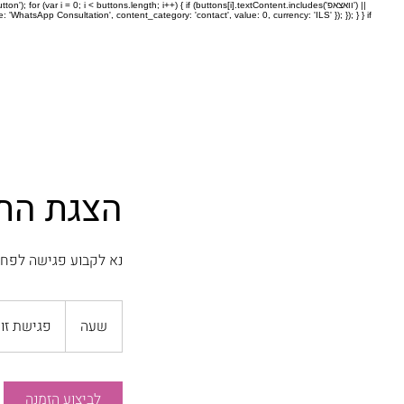
// n'); for (var i = 0; i < buttons.length; i++) { if (buttons[i].textContent.includes
: 'WhatsApp Consultation', content_category: 'contact', value: 0, currency: 'ILS' }); }); } } if
הצגת הת
נא לקבוע פגישה לפחות 5 ימי עסקים לאחר פגישת ה
שעה
ש
פגישת זו
ע
לביצוע הזמנה