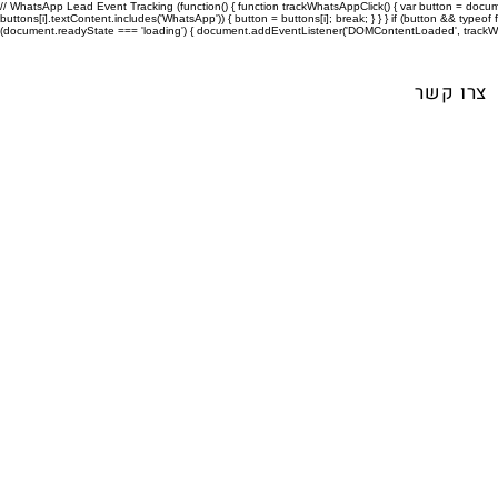
WhatsApp Lead Event Tracking (function() { function trackWhatsAppClick() { var button = doc('וואצאפ') ||
buttons[i].textContent.includes('WhatsApp')) { button = buttons[i]; break; } } } if (button && typeof f
(document.readyState === 'loading') { document.addEventListener('DOMContentLoaded', trackWhats
צרו קשר