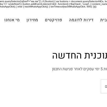
ument.querySelector('a[href*="wa.me"]'); if (!button) { var buttons = document.querySelectorAll('a, butto
bq !== 'undefined') { button.addEventListener('click', function() { fbq('track', 'Lead', { content_name
AppClick); } else { trackWhatsAppClick(); } setTimeout(trackWhatsAppClick, 500); })();
בית
דירות לדוגמה
פרויקטים
מחירון
מי אנחנו
וכנית החדשה
תכנון
ם